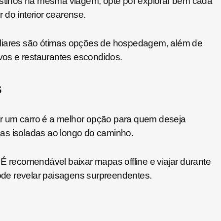
destinos na mesma viagem; opte por explorar bem cada
r do interior cearense.
iliares são ótimas opções de hospedagem, além de
ivos e restaurantes escondidos.
s
ugar um carro é a melhor opção para quem deseja
aias isoladas ao longo do caminho.
a. É recomendável baixar mapas offline e viajar durante
pode revelar paisagens surpreendentes.