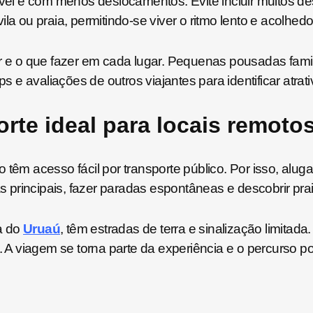
xível e com menos deslocamentos. Evite incluir muitos 
a ou praia, permitindo-se viver o ritmo lento e acolhedo
 e o que fazer em cada lugar. Pequenas pousadas fam
e avaliações de outros viajantes para identificar atrat
rte ideal para locais remoto
 têm acesso fácil por transporte público. Por isso, al
tas principais, fazer paradas espontâneas e descobrir pr
a do
Uruaú
, têm estradas de terra e sinalização limitad
o. A viagem se torna parte da experiência e o percurso 