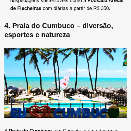
hospedagens sustentáveis como a
Pousada Areias
de Flecheiras
com diárias a partir de
R$
350
.
4. Praia do Cumbuco – diversão,
esportes e natureza
A
Praia do Cumbuco
, em Caucaia, é uma das mais