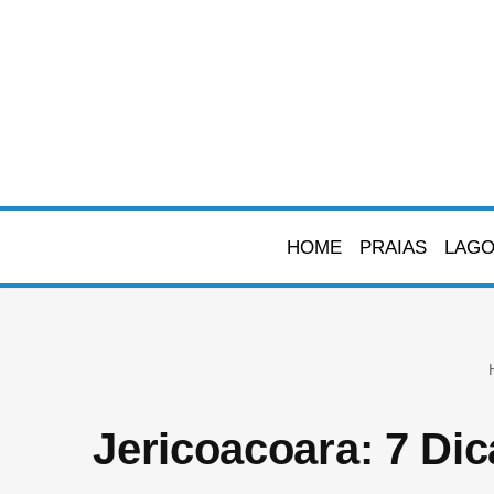
Pular
para
o
conteúdo
HOME
PRAIAS
LAG
Jericoacoara: 7 Di