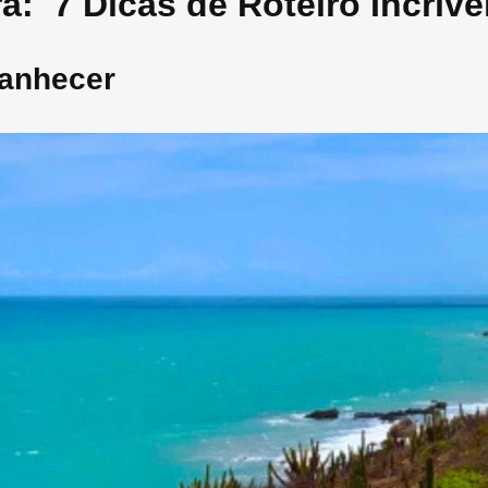
: 7 Dicas de Roteiro Incríve
manhecer