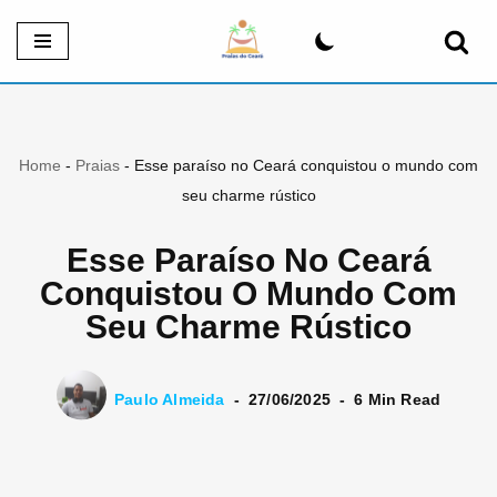
Pular
para
o
conteúdo
Home
-
Praias
-
Esse paraíso no Ceará conquistou o mundo com
seu charme rústico
Esse Paraíso No Ceará
Conquistou O Mundo Com
Seu Charme Rústico
Paulo Almeida
27/06/2025
6 Min Read