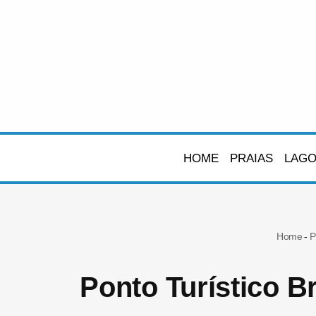
Pular
para
o
conteúdo
HOME
PRAIAS
LAG
Home
-
P
Ponto Turístico B