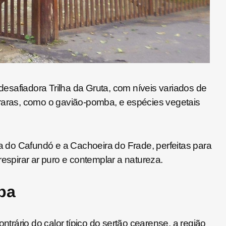
 desafiadora Trilha da Gruta, com níveis variados de
 raras, como o gavião-pomba, e espécies vegetais
ra do Cafundó e a Cachoeira do Frade, perfeitas para
espirar ar puro e contemplar a natureza.
ba
trário do calor típico do sertão cearense, a região